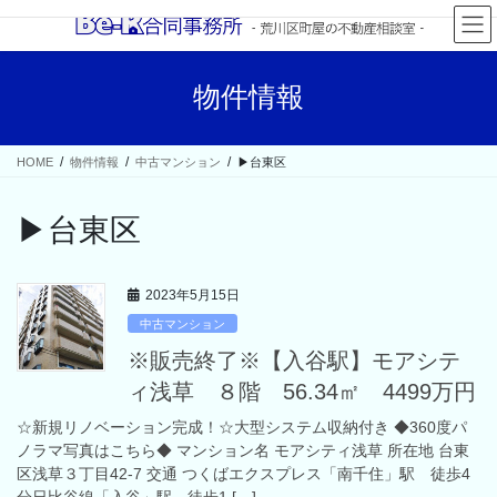
コ
ナ
ン
ビ
テ
ゲ
ン
ー
物件情報
ツ
シ
へ
ョ
ス
ン
HOME
物件情報
中古マンション
▶台東区
キ
に
ッ
移
プ
動
▶台東区
2023年5月15日
中古マンション
※販売終了※【入谷駅】モアシテ
ィ浅草 ８階 56.34㎡ 4499万円
☆新規リノベーション完成！☆大型システム収納付き ◆360度パ
ノラマ写真はこちら◆ マンション名 モアシティ浅草 所在地 台東
区浅草３丁目42-7 交通 つくばエクスプレス「南千住」駅 徒歩4